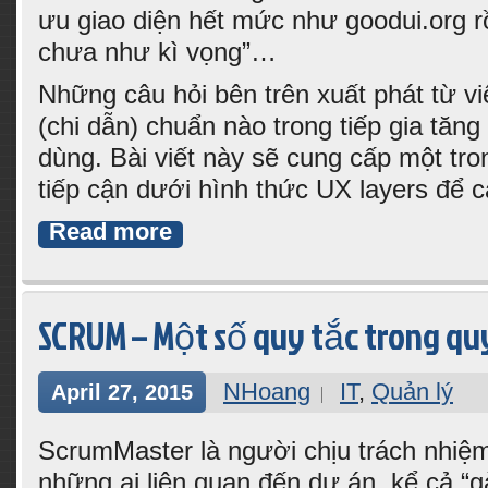
ưu giao diện hết mức như goodui.org r
chưa như kì vọng”…
Những câu hỏi bên trên xuất phát từ vi
(chi dẫn) chuẩn nào trong tiếp gia tăng
dùng. Bài viết này sẽ cung cấp một tro
tiếp cận dưới hình thức UX layers để 
Read more
SCRUM – Một số quy tắc trong qu
NHoang
IT
,
Quản lý
April 27, 2015
ScrumMaster là người chịu trách nhiệ
những ai liên quan đến dự án, kể cả “g