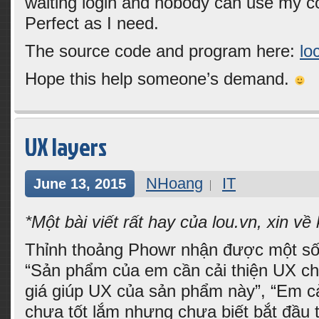
waiting login and nobody can use my com
Perfect as I need.
The source code and program here:
lo
Hope this help someone’s demand.
UX layers
NHoang
IT
June 13, 2015
*Một bài viết rất hay của lou.vn, xin về
Thỉnh thoảng Phowr nhận được một số
“Sản phẩm của em cần cải thiện UX c
giá giúp UX của sản phẩm này”, “Em 
chưa tốt lắm nhưng chưa biết bắt đầu 