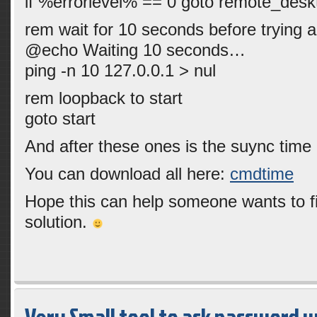
if %errorlevel% == 0 goto remote_desk
rem wait for 10 seconds before trying 
@echo Waiting 10 seconds…
ping -n 10 127.0.0.1 > nul
rem loopback to start
goto start
And after these ones is the suync tim
You can download all here:
cmdtime
Hope this can help someone wants to f
solution.