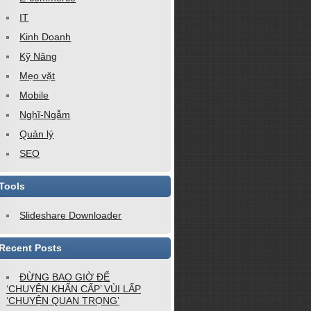
IT
Kinh Doanh
Kỹ Năng
Mẹo vặt
Mobile
Nghĩ-Ngẫm
Quản lý
SEO
Tools
Slideshare Downloader
Recent Posts
ĐỪNG BAO GIỜ ĐỂ
‘CHUYỆN KHẨN CẤP’ VÙI LẤP
‘CHUYỆN QUAN TRỌNG’