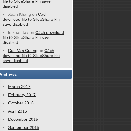
file từ SlideShare khi save
disabled
Xuan Khang
on
Cách
download file từ SlideShare khi
save disabled
le xuan tay
on
Cách download
file từ SlideShare khi save
disabled
Dao Van Cuong
on
Cách
download file từ SlideShare khi
save disabled
Archives
March 2017
February 2017
October 2016
April 2016
December 2015
September 2015