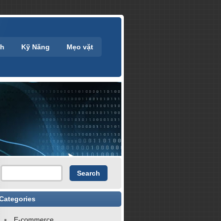
nh
Kỹ Năng
Mẹo vặt
Categories
E-commerce