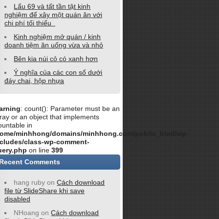
Lẩu 69 và tất tần tật kinh
nghiệm để xây một quán ăn với
chi phí tối thiểu
Kinh nghiệm mở quán / kinh
doanh tiệm ăn uống vừa và nhỏ
Bên kia núi cỏ có xanh hơn
Ý nghĩa của các con số dưới
đáy chai, hộp nhựa
arning
: count(): Parameter must be an
ray or an object that implements
untable in
home/minhhong/domains/minhhong.com/public_html/wp-
ncludes/class-wp-comment-
uery.php
on line
399
Recent Comments
hang ruby
on
Cách download
file từ SlideShare khi save
disabled
NHoang
on
Cách download