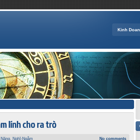
Kinh Doa
m lính cho ra trò
 Năng
,
Nghĩ-Ngẫm
No comments